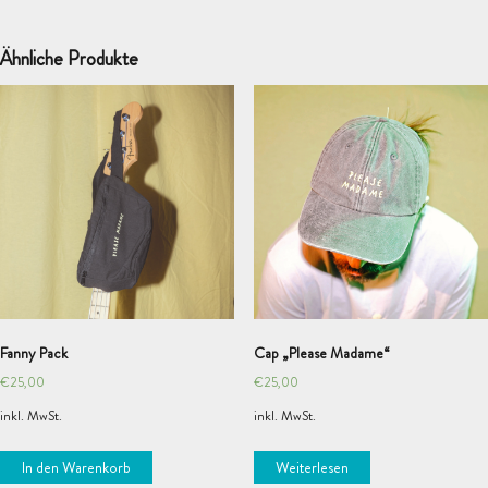
Ähnliche Produkte
Fanny Pack
Cap „Please Madame“
€
25,00
€
25,00
inkl. MwSt.
inkl. MwSt.
In den Warenkorb
Weiterlesen